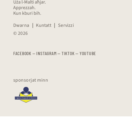
Uża l-Malti aħjar.
Apprezzah.
Kun kburi bih.
Dwarna
|
Kuntatt
|
Servizzi
© 2026
FACEBOOK
—
​​​​​
INSTAGRAM
—
TIKTOK
—
YOUTUBE
sponsorjat minn