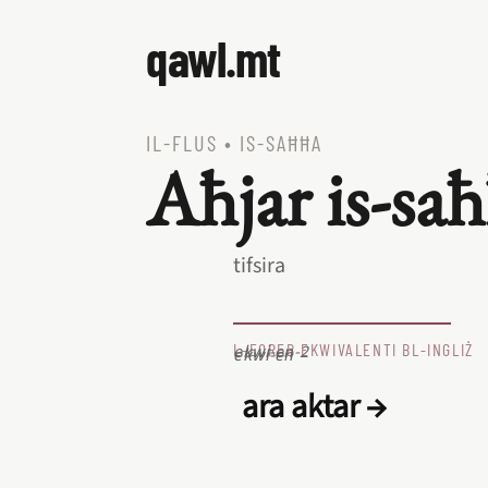
qawl.mt
IL‑FLUS
•
IS‑SAĦĦA
Aħjar is‑saħ
tifsira
L‑EQREB EKWIVALENTI BL‑INGLIŻ
ekwi-en-2
ekwi-en
ara aktar →