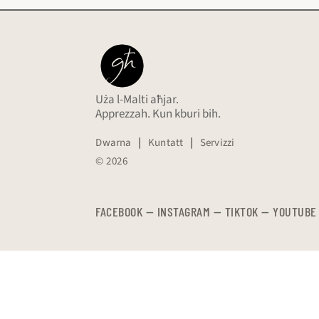
Uża l-Malti aħjar.
Apprezzah. Kun kburi bih.
Dwarna
|
Kuntatt
|
Servizzi
© 2026
FACEBOOK
—
​​​​​
INSTAGRAM
—
TIKTOK
—
YOUTUBE