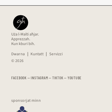
Uża l-Malti aħjar.
Apprezzah.
Kun kburi bih.
Dwarna
|
Kuntatt
|
Servizzi
© 2026
FACEBOOK
—
​​​​​
INSTAGRAM
—
TIKTOK
—
YOUTUBE
sponsorjat minn