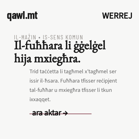
qawl.mt
WERREJ
IL‑ĦAŻIN
•
IS‑SENS KOMUN
Il‑fuħħara li ġġelġel
hija mxiegħra.
Trid taċċetta li tagħmel x’tagħmel ser
issir il‑ħsara. Fuħħara tfisser reċipjent
tal‑fuħħar u mxiegħra tfisser li tkun
ixxaqqet.
ara aktar →