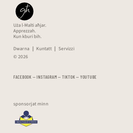
Uża l-Malti aħjar.
Apprezzah.
Kun kburi bih.
Dwarna
|
Kuntatt
|
Servizzi
© 2026
FACEBOOK
—
​​​​​
INSTAGRAM
—
TIKTOK
—
YOUTUBE
sponsorjat minn