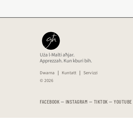
Uża l-Malti aħjar.
Apprezzah. Kun kburi bih.
Dwarna
|
Kuntatt
|
Servizzi
© 2026
FACEBOOK
—
​​​​​
INSTAGRAM
—
TIKTOK
—
YOUTUBE