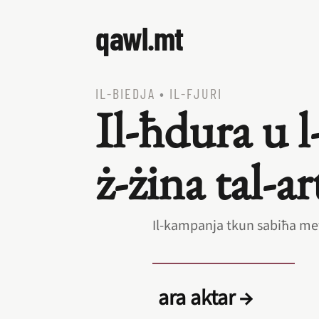
qawl.mt
IL‑BIEDJA
•
IL‑FJURI
Il‑ħdura u 
ż‑żina tal‑ar
Il‑kampanja tkun sabiħa meta
ara aktar →