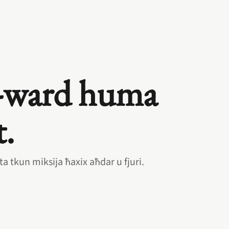
l‑ward huma
t.
 tkun miksija ħaxix aħdar u fjuri.