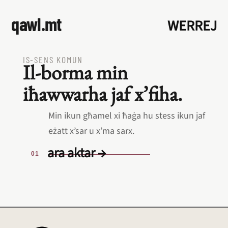
qawl.mt
WERREJ
IS‑SENS KOMUN
Il‑borma min
iħawwarha jaf x’fiha.
Min ikun għamel xi ħaġa hu stess ikun jaf
eżatt x’sar u x’ma sarx.
ara aktar →