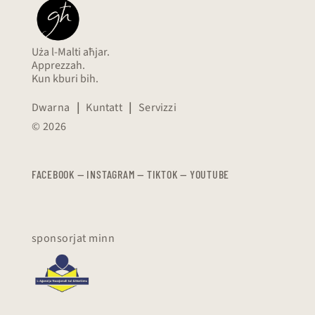
Uża l-Malti aħjar.
Apprezzah.
Kun kburi bih.
Dwarna
|
Kuntatt
|
Servizzi
© 2026
FACEBOOK
—
​​​​​
INSTAGRAM
—
TIKTOK
—
YOUTUBE
sponsorjat minn