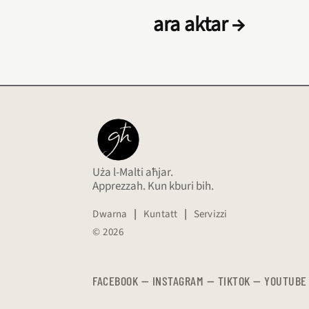
ara aktar →
Uża l-Malti aħjar.
Apprezzah. Kun kburi bih.
Dwarna
|
Kuntatt
|
Servizzi
© 2026
FACEBOOK
—
​​​​​
INSTAGRAM
—
TIKTOK
—
YOUTUBE