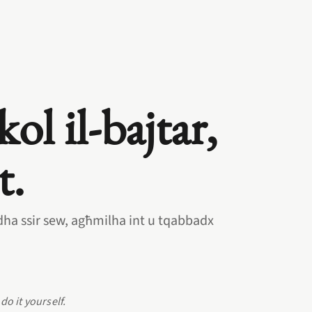
kol il‑bajtar,
t.
ridha ssir sew, agħmilha int u tqabbadx
do it yourself.