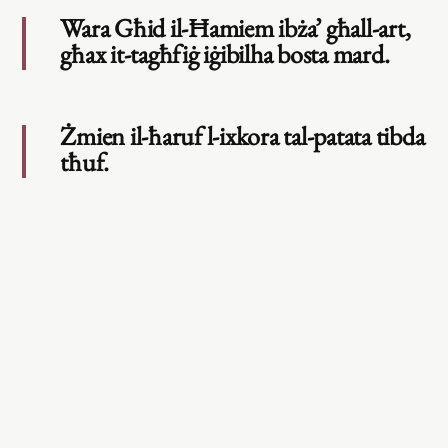
Wara Għid il-Ħamiem ibża’ għall-art,
għax it-tagħfiġ iġibilha bosta mard.
Żmien il-ħaruf l-ixkora tal-patata tibda
tħuf.