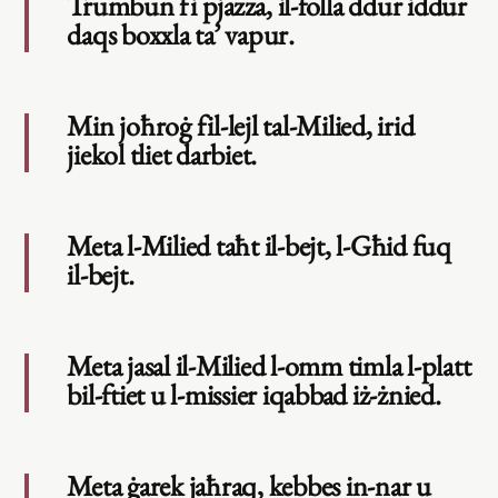
Trumbun fi pjazza, il-folla ddur iddur
daqs boxxla ta’ vapur.
Min joħroġ fil-lejl tal-Milied, irid
jiekol tliet darbiet.
Meta l-Milied taħt il-bejt, l-Għid fuq
il-bejt.
Meta jasal il-Milied l-omm timla l-platt
bil-ftiet u l-missier iqabbad iż-żnied.
Meta ġarek jaħraq, kebbes in-nar u