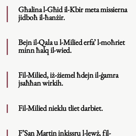
Għalina l-Għid il-Kbir meta missierna
jidboħ il-ħanżir.
Bejn il-Qala u l-Milied erfa’ l-moħriet
minn ħalq il-wied.
Fil-Milied, iż-żiemel ħdejn il-ġamra
jsaħħan wirkih.
Fil-Milied nieklu tliet darbiet.
F’San Martin inkissru l-lewż, fil-