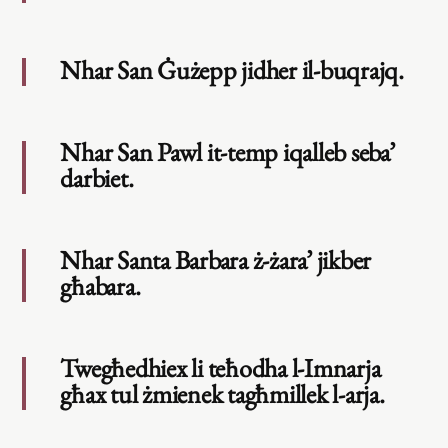
Nhar San Ġużepp jidher il-buqrajq.
Nhar San Pawl it-temp iqalleb seba’
darbiet.
Nhar Santa Barbara ż-żara’ jikber
għabara.
Twegħedhiex li teħodha l-Imnarja
għax tul żmienek tagħmillek l-arja.