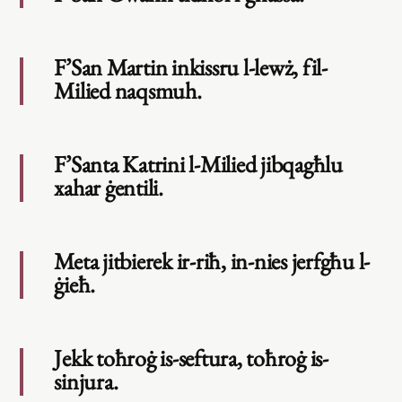
F’San Martin inkissru l-lewż, fil-
Milied naqsmuh.
F’Santa Katrini l-Milied jibqagħlu
xahar ġentili.
Meta jitbierek ir-riħ, in-nies jerfgħu l-
ġieħ.
Jekk toħroġ is-seftura, toħroġ is-
sinjura.