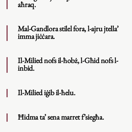
aħraq.
Mal-Gandlora stilel fora, l-ajru jtella’
imma jiċċara.
Il-Milied nofs il-ħobż, l-Għid nofs l-
inbid.
Il-Milied iġib il-ħelu.
Ħidma ta’ sena marret f’siegħa.