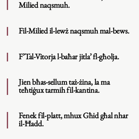
Milied naqsmuh.
Fil-Milied il-lewż naqsmuh mal-bews.
F’Tal-Vitorja l-baħar jitla’ fl-għolja.
Jien bħas-sellum taż-żina, la ma
teħtiġux tarmih fil-kantina.
Fenek fil-platt, mhux Għid għal nhar
il-Ħadd.