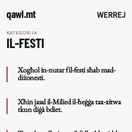
qawl.mt
WERREJ
KATEGORIJA
IL-FESTI
Xogħol in-nutar fil-festi sħab mad-
diżonesti.
Xħin jasal il-Milied il-ħeġġa tax-xitwa
tkun diġà bdiet.