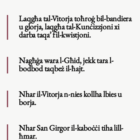
Laqgħa tal-Vitorja toħroġ bil-bandiera
u glorja, laqgħa tal-Kunċizzjoni xi
darba taqa’ fil-kwistjoni.
Nagħġa wara l-Għid, jekk tara l-
bodbod taqbeż il-ħajt.
Nhar il-Vitorja n-nies kollha lbies u
borja.
Nhar San Girgor il-kaboċċi tiha lill-
ħmar.