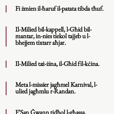
Fi żmien il-ħaruf il-patata tibda tħuf.
Il-Milied bil-kappell, l-Għid bil-
mantar, in-nies tiekol tajjeb u l-
bhejjem tixtarr aħjar.
Il-Milied taż-żina, il-Għid fil-kċina.
Meta l-missier jagħmel Karnival, l-
ulied jagħmlu r-Randan.
F’San Ġwann tidħol l-għassa.