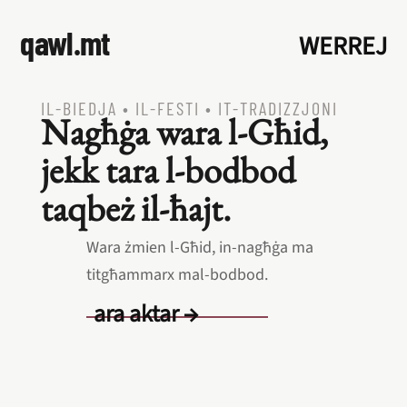
qawl.mt
WERREJ
IL‑BIEDJA
•
IL‑FESTI
•
IT‑TRADIZZJONI
Nagħġa wara l‑Għid,
jekk tara l‑bodbod
taqbeż il‑ħajt.
Wara żmien l‑Għid, in‑nagħġa ma
titgħammarx mal‑bodbod.
ara aktar →