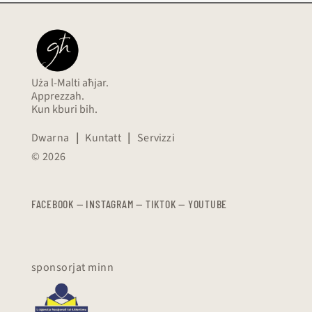
Uża l-Malti aħjar.
Apprezzah.
Kun kburi bih.
Dwarna
|
Kuntatt
|
Servizzi
© 2026
FACEBOOK
—
​​​​​
INSTAGRAM
—
TIKTOK
—
YOUTUBE
sponsorjat minn