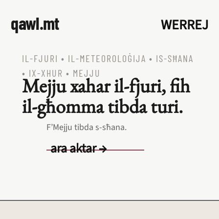
qawl.mt
WERREJ
IL‑FJURI
•
IL‑METEOROLOĠIJA
•
IS‑SĦANA
•
IX‑XHUR
•
MEJJU
Mejju xahar il‑fjuri, fih
il‑għomma tibda turi.
F’Mejju tibda s‑sħana.
ara aktar →