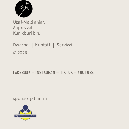
Uża l-Malti aħjar.
Apprezzah.
Kun kburi bih.
Dwarna
|
Kuntatt
|
Servizzi
© 2026
FACEBOOK
—
​​​​​
INSTAGRAM
—
TIKTOK
—
YOUTUBE
sponsorjat minn