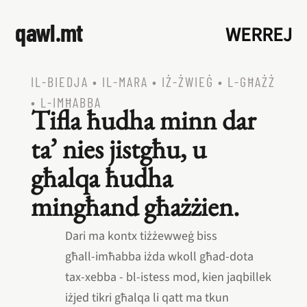
qawl.mt
WERREJ
IL‑BIEDJA
•
IL‑MARA
•
IŻ‑ŻWIEĠ
•
L‑GĦAŻŻ
•
L‑IMĦABBA
Tifla ħudha minn dar
ta’ nies jistgħu, u
għalqa ħudha
mingħand għażżien.
Dari ma kontx tiżżewweġ biss
għall‑imħabba iżda wkoll għad‑dota
tax‑xebba ‑ bl‑istess mod, kien jaqbillek
iżjed tikri għalqa li qatt ma tkun