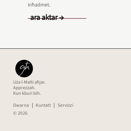
inħadmet.
ara aktar →
Uża l-Malti aħjar.
Apprezzah.
Kun kburi bih.
Dwarna
|
Kuntatt
|
Servizzi
© 2026