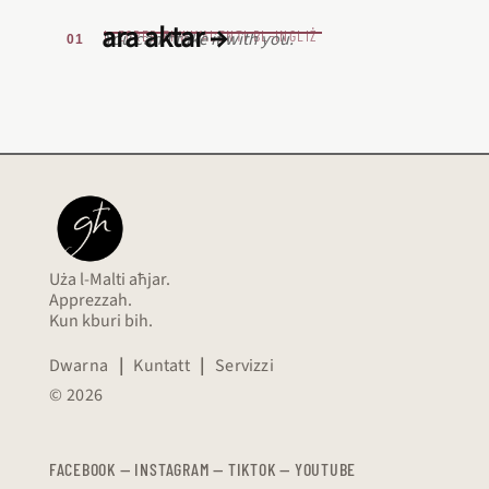
ara aktar →
L‑EQREB EKWIVALENTI BL‑INGLIŻ
You can't take it with you.
Uża l-Malti aħjar.
Apprezzah.
Kun kburi bih.
Dwarna
|
Kuntatt
|
Servizzi
© 2026
FACEBOOK
—
​​​​​
INSTAGRAM
—
TIKTOK
—
YOUTUBE