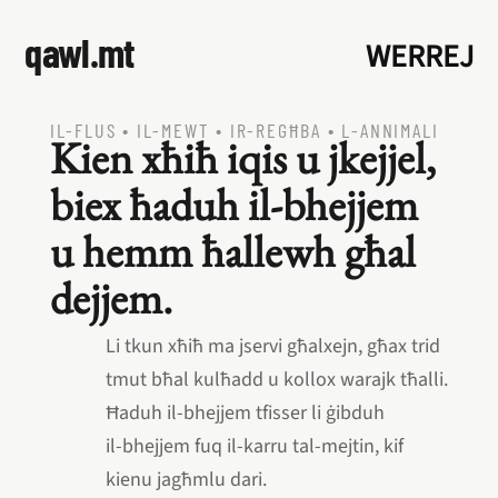
qawl.mt
WERREJ
IL‑FLUS
•
IL‑MEWT
•
IR‑REGĦBA
•
L‑ANNIMALI
Kien xħiħ iqis u jkejjel,
biex ħaduh il‑bhejjem
u hemm ħallewh għal
dejjem.
Li tkun xħiħ ma jservi għalxejn, għax trid
tmut bħal kulħadd u kollox warajk tħalli.
Ħaduh il‑bhejjem tfisser li ġibduh
il‑bhejjem fuq il‑karru tal‑mejtin, kif
kienu jagħmlu dari.