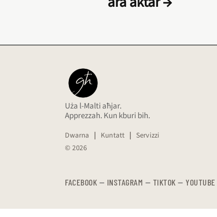
ara aktar →
Uża l-Malti aħjar.
Apprezzah. Kun kburi bih.
Dwarna
|
Kuntatt
|
Servizzi
© 2026
FACEBOOK
—
​​​​​
INSTAGRAM
—
TIKTOK
—
YOUTUBE