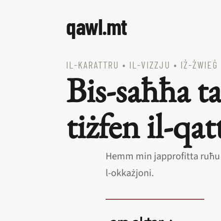
qawl.mt
IL‑KARATTRU
•
IL‑VIZZJU
•
IŻ‑ŻWIEĠ
Bis‑saħħa t
tiżfen il‑qat
Hemm min japprofitta ruħu 
l‑okkażjoni.