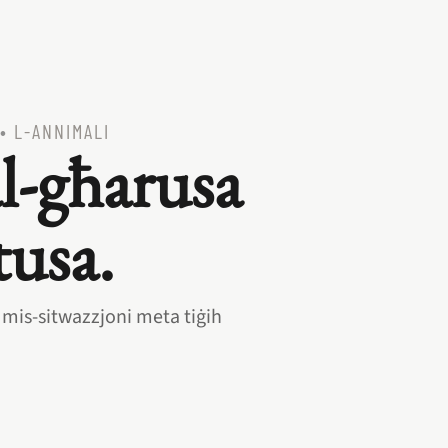
•
L‑ANNIMALI
al‑għarusa
tusa.
mis‑sitwazzjoni meta tiġih