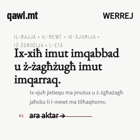
qawl.mt
WERREJ
IL‑ĦAJJA
•
IL‑MEWT
•
IX‑XJUĦIJA
•
IŻ‑ŻGĦOŻIJA
•
L‑ETÀ
Ix‑xiħ imut imqabbad
u ż‑żagħżugħ imut
imqarraq.
Ix‑xjuħ jixtiequ ma jmutux u ż‑żgħażagħ
jaħsbu li l‑mewt ma tilħaqhomx.
ara aktar →