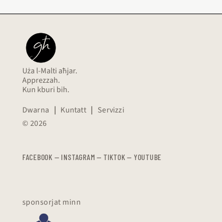
Uża l-Malti aħjar.
Apprezzah.
Kun kburi bih.
Dwarna
|
Kuntatt
|
Servizzi
© 2026
FACEBOOK
—
​​​​​
INSTAGRAM
—
TIKTOK
—
YOUTUBE
sponsorjat minn