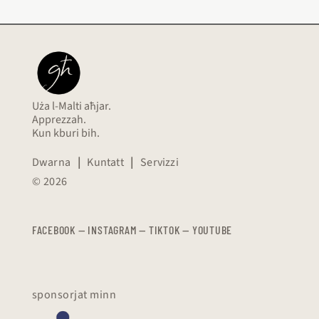
Uża l-Malti aħjar.
Apprezzah.
Kun kburi bih.
Dwarna
|
Kuntatt
|
Servizzi
© 2026
FACEBOOK
—
​​​​​
INSTAGRAM
—
TIKTOK
—
YOUTUBE
sponsorjat minn