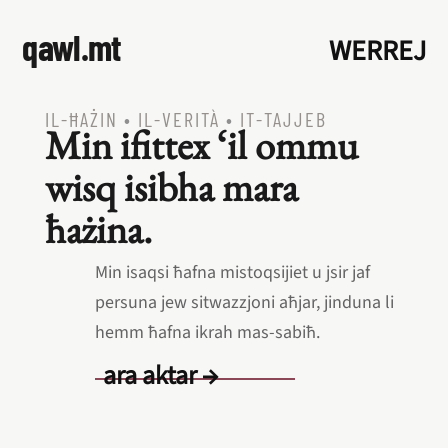
qawl.mt
WERREJ
IL‑ĦAŻIN
•
IL‑VERITÀ
•
IT‑TAJJEB
Min ifittex ‘il ommu
wisq isibha mara
ħażina.
Min isaqsi ħafna mistoqsijiet u jsir jaf
persuna jew sitwazzjoni aħjar, jinduna li
hemm ħafna ikrah mas‑sabiħ.
ara aktar →