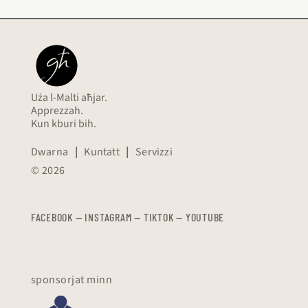
Uża l-Malti aħjar.
Apprezzah.
Kun kburi bih.
Dwarna
|
Kuntatt
|
Servizzi
© 2026
FACEBOOK
—
​​​​​
INSTAGRAM
—
TIKTOK
—
YOUTUBE
sponsorjat minn