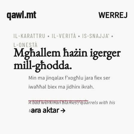
qawl.mt
WERREJ
IL‑KARATTRU
•
IL‑VERITÀ
•
IS‑SNAJJA'
•
L‑ONESTÀ
Mgħallem ħażin igerger
mill‑għodda.
Min ma jinqalax f'xogħlu jara fiex ser
iwaħħal biex ma jidhirx ikrah.
L‑EQREB EKWIVALENTI BL‑INGLIŻ
A bad workman blames / quarrels with his
ara aktar →
tools.