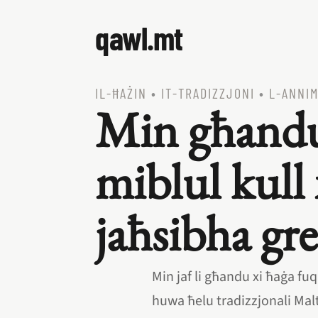
qawl.mt
IL‑ĦAŻIN
•
IT‑TRADIZZJONI
•
L‑ANNIM
Min għandu
miblul kull
jaħsibha gr
Min jaf li għandu xi ħaġa fu
huwa ħelu tradizzjonali Malti