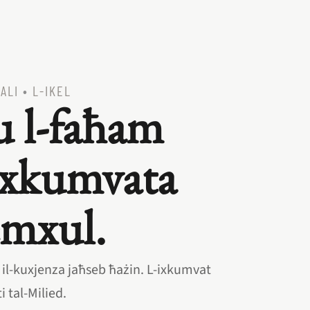
ALI
•
L‑IKEL
 l‑faħam
 xkumvata
emxul.
q il‑kuxjenza jaħseb ħażin. L‑ixkumvat
 tal‑Milied.