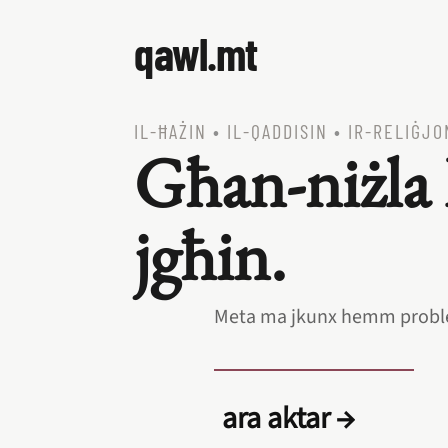
qawl.mt
IL‑ĦAŻIN
•
IL‑QADDISIN
•
IR‑RELIĠJO
Għan‑niżla 
jgħin.
Meta ma jkunx hemm problem
ara aktar →