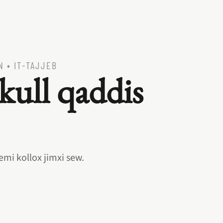
N
•
IT‑TAJJEB
kull qaddis
i kollox jimxi sew.