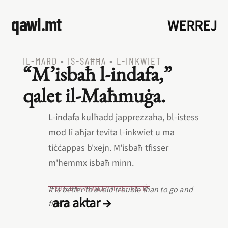
qawl.mt
WERREJ
IL‑MARD
•
IS‑SAĦĦA
•
L‑INKWIET
“M’isbaħ l‑indafa,”
qalet il‑Maħmuġa.
L‑indafa kulħadd japprezzaha, bl‑istess
mod li aħjar tevita l‑inkwiet u ma
tiċċappas b'xejn. M'isbaħ tfisser
m'hemmx isbaħ minn.
L‑EQREB EKWIVALENTI BL‑INGLIŻ
It is better to avoid trouble than to go and
ara aktar →
find it.