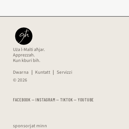
Uża l-Malti aħjar.
Apprezzah.
Kun kburi bih.
Dwarna
|
Kuntatt
|
Servizzi
© 2026
FACEBOOK
—
​​​​​
INSTAGRAM
—
TIKTOK
—
YOUTUBE
sponsorjat minn