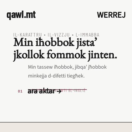
qawl.mt
WERREJ
IL‑KARATTRU
•
IL‑VIZZJU
•
L‑IMĦABBA
Min iħobbok jista’
jkollok fommok jinten.
Min tassew iħobbok, jibqa’ jħobbok
minkejja d‑difetti tiegħek.
ara aktar →
L‑EQREB EKWIVALENTI BL‑INGLIŻ
Love is blind.