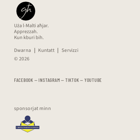
Uża l-Malti aħjar.
Apprezzah.
Kun kburi bih.
Dwarna
|
Kuntatt
|
Servizzi
© 2026
FACEBOOK
—
​​​​​
INSTAGRAM
—
TIKTOK
—
YOUTUBE
sponsorjat minn