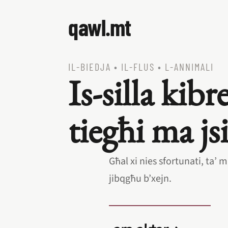
qawl.mt
IL‑BIEDJA
•
IL‑FLUS
•
L‑ANNIMALI
Is‑silla kib
tiegħi ma js
Għal xi nies sfortunati, ta
jibqgħu b’xejn.