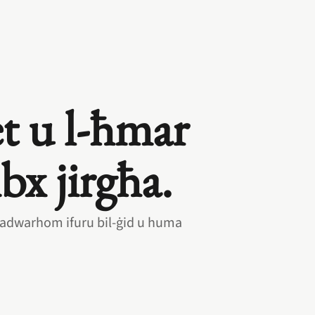
ret u l‑ħmar
ibx jirgħa.
’ madwarhom ifuru bil‑ġid u huma