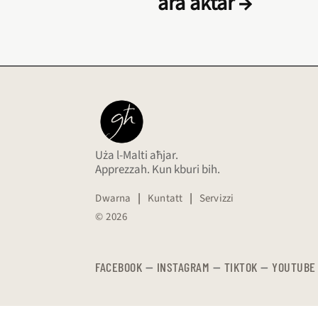
ara aktar →
Uża l-Malti aħjar.
Apprezzah. Kun kburi bih.
Dwarna
|
Kuntatt
|
Servizzi
© 2026
FACEBOOK
—
​​​​​
INSTAGRAM
—
TIKTOK
—
YOUTUBE