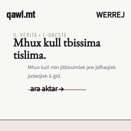
qawl.mt
WERREJ
IL‑VERITÀ
•
L‑ONESTÀ
Mhux kull tbissima
tislima.
Mhux kull min jitbissimlek jew jidħaqlek
jixtieqlek il‑ġid.
ara aktar →