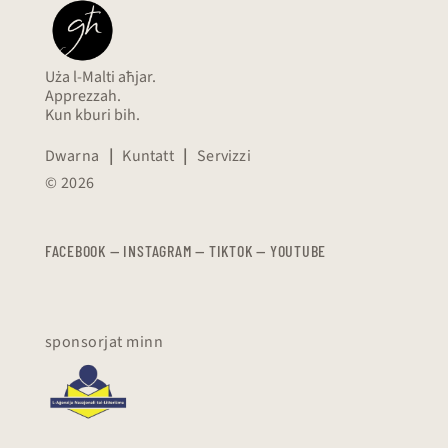
Uża l-Malti aħjar.
Apprezzah.
Kun kburi bih.
Dwarna
|
Kuntatt
|
Servizzi
© 2026
FACEBOOK
—
​​​​​
INSTAGRAM
—
TIKTOK
—
YOUTUBE
sponsorjat minn