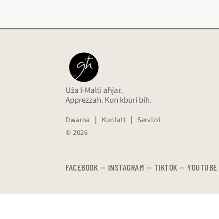
Uża l-Malti aħjar.
Apprezzah. Kun kburi bih.
Dwarna
|
Kuntatt
|
Servizzi
© 2026
FACEBOOK
—
​​​​​
INSTAGRAM
—
TIKTOK
—
YOUTUBE