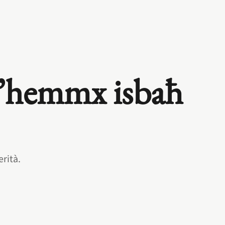
’hemmx isbaħ
erità.