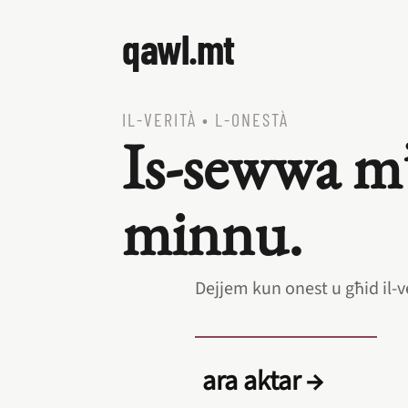
qawl.mt
IL‑VERITÀ
•
L‑ONESTÀ
Is‑sewwa m
minnu.
Dejjem kun onest u għid il‑v
ara aktar →