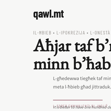
qawl.mt
IL‑ĦBIEB
•
L‑IPOKREZIJA
•
L‑ONESTÀ
Aħjar taf b
minn b’ħabi
L‑għedewwa tiegħek taf min 
meta l‑ħbieb għad jittraduk
L‑EQREB EKWIVALENTI BL‑INGLIŻ
It is better to have one hundred d