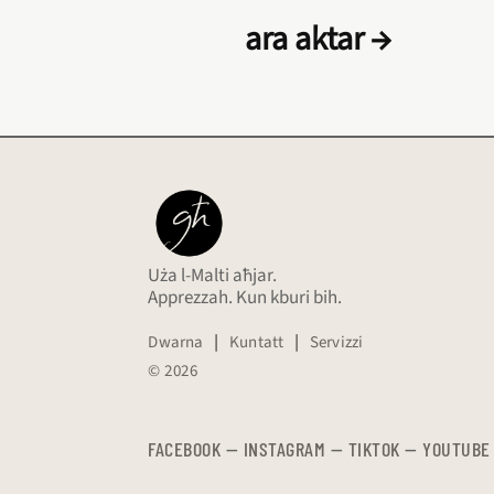
ara aktar →
Uża l-Malti aħjar.
Apprezzah. Kun kburi bih.
Dwarna
|
Kuntatt
|
Servizzi
© 2026
FACEBOOK
—
​​​​​
INSTAGRAM
—
TIKTOK
—
YOUTUBE