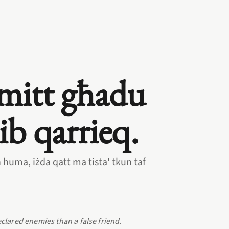
’mitt għadu
b qarrieq.
huma, iżda qatt ma tista' tkun taf
.
eclared enemies than a false friend.