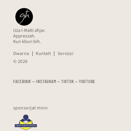
Uża l-Malti aħjar.
Apprezzah.
Kun kburi bih.
Dwarna
|
Kuntatt
|
Servizzi
© 2026
FACEBOOK
—
​​​​​
INSTAGRAM
—
TIKTOK
—
YOUTUBE
sponsorjat minn