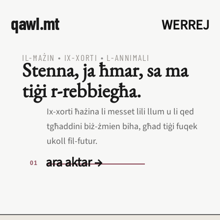
qawl.mt
WERREJ
IL‑ĦAŻIN
•
IX‑XORTI
•
L‑ANNIMALI
Stenna, ja ħmar, sa ma
tiġi r‑rebbiegħa.
Ix‑xorti ħażina li messet lili llum u li qed
tgħaddini biż‑żmien biha, għad tiġi fuqek
ukoll fil‑futur.
ara aktar →