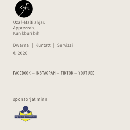
Uża l-Malti aħjar.
Apprezzah.
Kun kburi bih.
Dwarna
|
Kuntatt
|
Servizzi
© 2026
FACEBOOK
—
​​​​​
INSTAGRAM
—
TIKTOK
—
YOUTUBE
sponsorjat minn