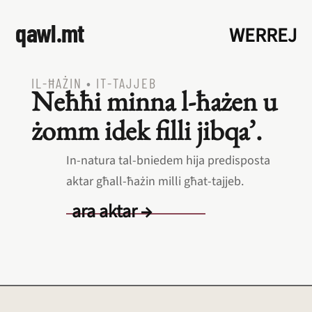
qawl.mt
WERREJ
IL‑ĦAŻIN
•
IT‑TAJJEB
Neħħi minna l‑ħażen u
żomm idek filli jibqa’.
In‑natura tal‑bniedem hija predisposta
aktar għall‑ħażin milli għat‑tajjeb.
ara aktar →