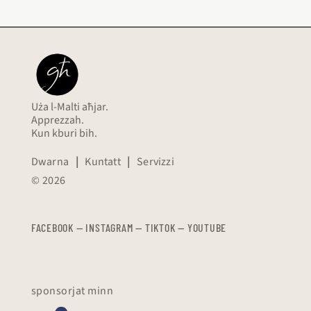
Uża l-Malti aħjar.
Apprezzah.
Kun kburi bih.
Dwarna
|
Kuntatt
|
Servizzi
© 2026
FACEBOOK
—
​​​​​
INSTAGRAM
—
TIKTOK
—
YOUTUBE
sponsorjat minn