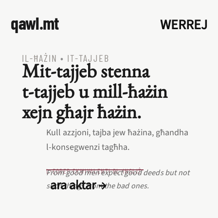
qawl.mt
WERREJ
IL‑ĦAŻIN
•
IT‑TAJJEB
Mit‑tajjeb stenna
t‑tajjeb u mill‑ħażin
xejn għajr ħażin.
Kull azzjoni, tajba jew ħażina, għandha
l‑konsegwenzi tagħha.
L‑EQREB EKWIVALENTI BL‑INGLIŻ
From good men expect good deeds but not
ara aktar →
such things from the bad ones.