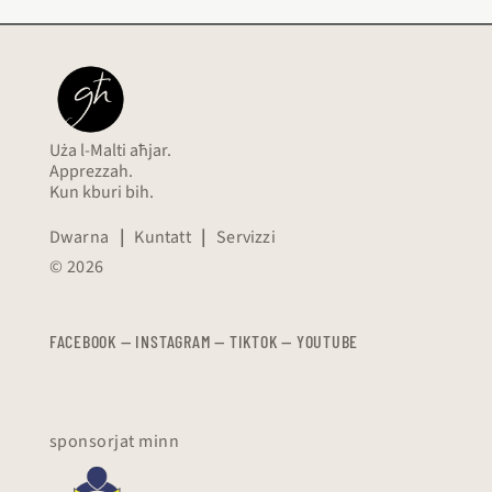
Uża l-Malti aħjar.
Apprezzah.
Kun kburi bih.
Dwarna
|
Kuntatt
|
Servizzi
© 2026
FACEBOOK
—
​​​​​
INSTAGRAM
—
TIKTOK
—
YOUTUBE
sponsorjat minn