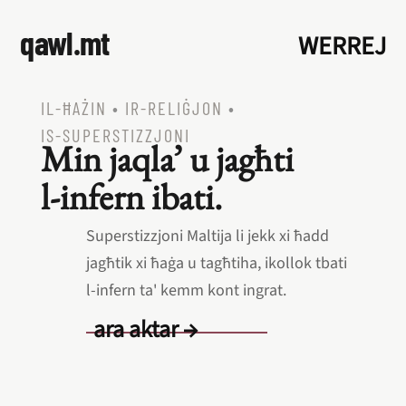
qawl.mt
WERREJ
IL‑ĦAŻIN
•
IR‑RELIĠJON
•
IS‑SUPERSTIZZJONI
Min jaqla’ u jagħti
l‑infern ibati.
Superstizzjoni Maltija li jekk xi ħadd
jagħtik xi ħaġa u tagħtiha, ikollok tbati
l‑infern ta' kemm kont ingrat.
ara aktar →