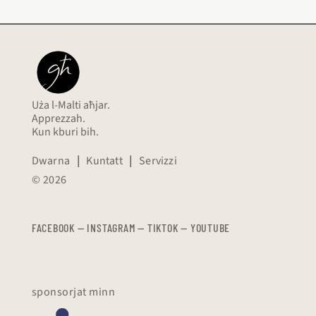
Uża l-Malti aħjar.
Apprezzah.
Kun kburi bih.
Dwarna
|
Kuntatt
|
Servizzi
© 2026
FACEBOOK
—
​​​​​
INSTAGRAM
—
TIKTOK
—
YOUTUBE
sponsorjat minn