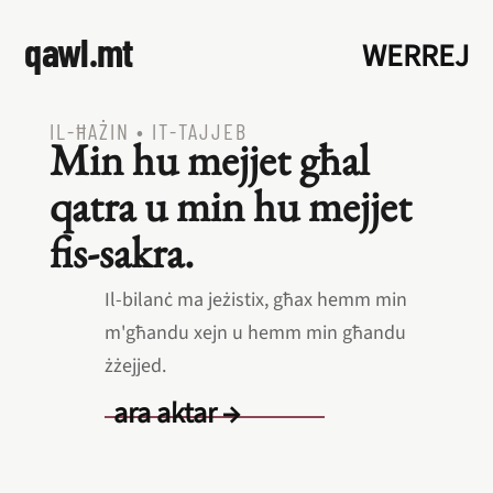
qawl.mt
WERREJ
IL‑ĦAŻIN
•
IT‑TAJJEB
Min hu mejjet għal
qatra u min hu mejjet
fis‑sakra.
Il‑bilanċ ma jeżistix, għax hemm min
m'għandu xejn u hemm min għandu
żżejjed.
ara aktar →