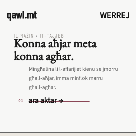
qawl.mt
WERREJ
IL‑ĦAŻIN
•
IT‑TAJJEB
Konna aħjar meta
konna agħar.
Mingħalina li l‑affarijiet kienu se jmorru
għall‑aħjar, imma minflok marru
għall‑agħar.
ara aktar →