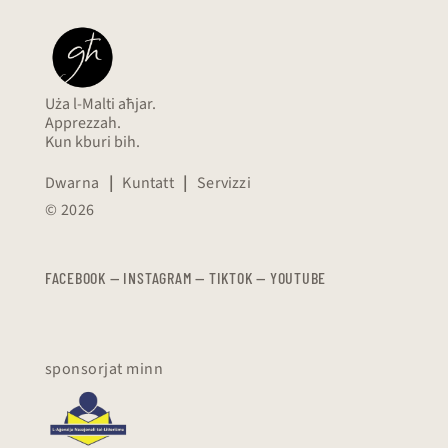
Uża l-Malti aħjar.
Apprezzah.
Kun kburi bih.
Dwarna
|
Kuntatt
|
Servizzi
© 2026
FACEBOOK
—
​​​​​
INSTAGRAM
—
TIKTOK
—
YOUTUBE
sponsorjat minn