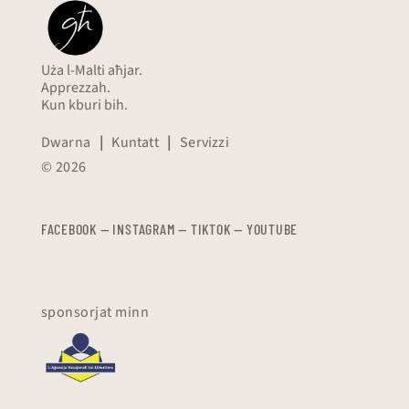
Uża l-Malti aħjar.
Apprezzah.
Kun kburi bih.
Dwarna
|
Kuntatt
|
Servizzi
© 2026
FACEBOOK
—
​​​​​
INSTAGRAM
—
TIKTOK
—
YOUTUBE
sponsorjat minn