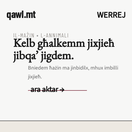
qawl.mt
WERREJ
IL‑ĦAŻIN
•
L‑ANNIMALI
Kelb għalkemm jixjieħ
jibqa’ jigdem.
Bniedem ħażin ma jinbidilx, mhux imbilli
jixjieħ.
ara aktar →