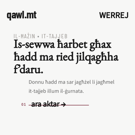
qawl.mt
WERREJ
IL‑ĦAŻIN
•
IT‑TAJJEB
Is‑sewwa ħarbet għax
ħadd ma ried jilqagħha
f’daru.
Donnu ħadd ma sar jagħżel li jagħmel
it‑tajjeb illum il‑ġurnata.
ara aktar →