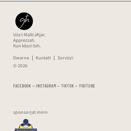
Uża l-Malti aħjar.
Apprezzah.
Kun kburi bih.
Dwarna
|
Kuntatt
|
Servizzi
© 2026
FACEBOOK
—
​​​​​
INSTAGRAM
—
TIKTOK
—
YOUTUBE
sponsorjat minn