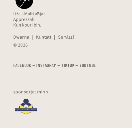
Uża l-Malti aħjar.
Apprezzah.
Kun kburi bih.
Dwarna
|
Kuntatt
|
Servizzi
© 2026
FACEBOOK
—
​​​​​
INSTAGRAM
—
TIKTOK
—
YOUTUBE
sponsorjat minn