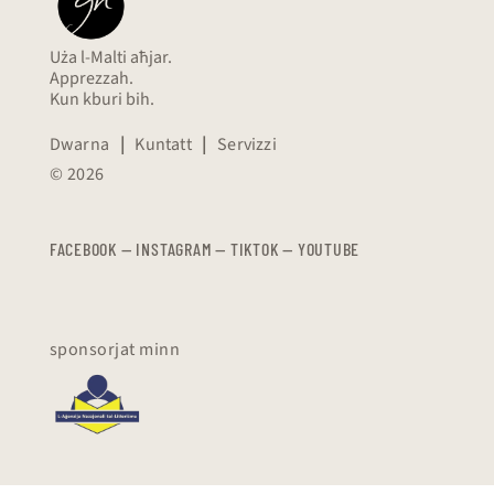
Uża l-Malti aħjar.
Apprezzah.
Kun kburi bih.
Dwarna
|
Kuntatt
|
Servizzi
© 2026
FACEBOOK
—
​​​​​
INSTAGRAM
—
TIKTOK
—
YOUTUBE
sponsorjat minn