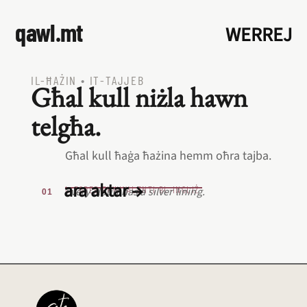
qawl.mt
WERREJ
IL‑ĦAŻIN
•
IT‑TAJJEB
Għal kull niżla hawn
telgħa.
Għal kull ħaġa ħażina hemm oħra tajba.
ara aktar →
L‑EQREB EKWIVALENTI BL‑INGLIŻ
Every cloud has a silver lining.