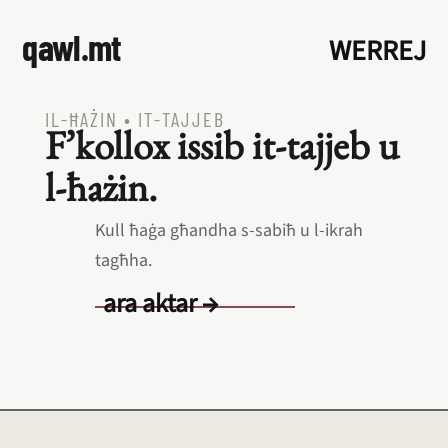
qawl.mt
WERREJ
IL‑ĦAŻIN
•
IT‑TAJJEB
F’kollox issib it‑tajjeb u
l‑ħażin.
Kull ħaġa għandha s‑sabiħ u l‑ikrah
tagħha.
ara aktar →