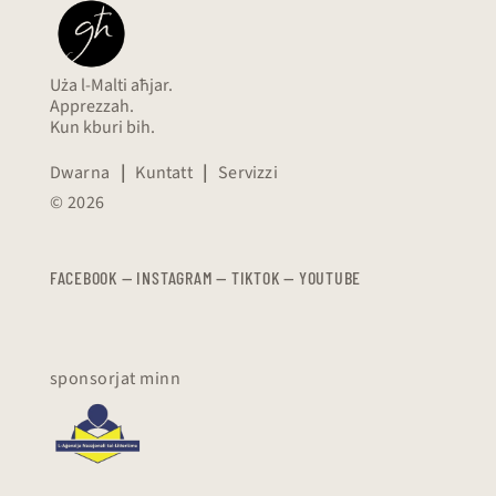
Uża l-Malti aħjar.
Apprezzah.
Kun kburi bih.
Dwarna
|
Kuntatt
|
Servizzi
© 2026
FACEBOOK
—
​​​​​
INSTAGRAM
—
TIKTOK
—
YOUTUBE
sponsorjat minn