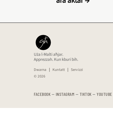
ara aktar →
Uża l-Malti aħjar.
Apprezzah. Kun kburi bih.
Dwarna
|
Kuntatt
|
Servizzi
© 2026
FACEBOOK
—
​​​​​
INSTAGRAM
—
TIKTOK
—
YOUTUBE