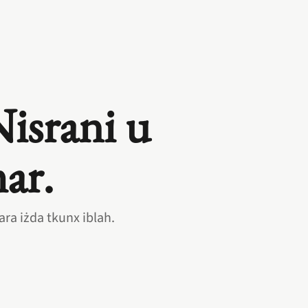
Nisrani u
mar.
sara iżda tkunx iblah.