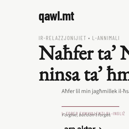
qawl.mt
IR‑RELAZZJONIJIET
•
L‑ANNIMALI
Naħfer ta’ 
ninsa ta’ ħ
Aħfer lil min jagħmillek il‑ħ
L‑EQREB EKWIVALENTI BL‑INGLIŻ
Forgive, but don’t forget.