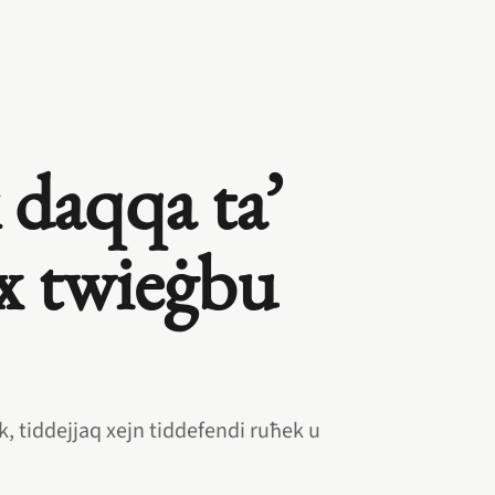
 daqqa ta’
ix twieġbu
, tiddejjaq xejn tiddefendi ruħek u