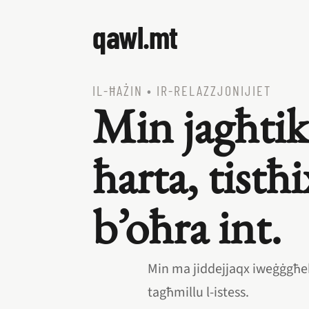
qawl.mt
IL‑ĦAŻIN
•
IR‑RELAZZJONIJIET
Min jagħtik
ħarta, tistħ
b’oħra int.
Min ma jiddejjaqx iweġġgħek
tagħmillu l‑istess.