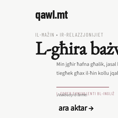
qawl.mt
IL‑ĦAŻIN
•
IR‑RELAZZJONIJIET
L‑għira baż
Min jgħir ħafna għalik, jasal
tiegħek għax il‑ħin kollu j
L‑EQREB EKWIVALENTI BL‑INGLIŻ
Jealousy is lame.
ara aktar →