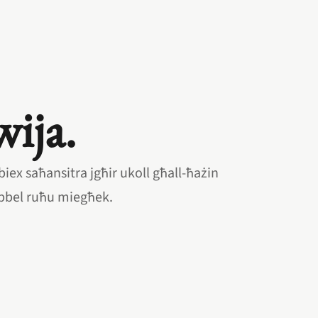
wija.
 biex saħansitra jgħir ukoll għall‑ħażin
qabbel ruħu miegħek.