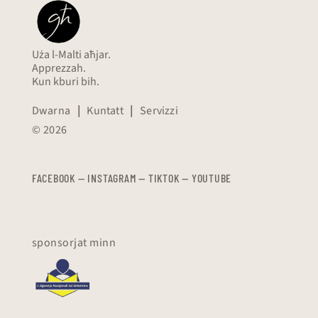
Uża l-Malti aħjar.
Apprezzah.
Kun kburi bih.
Dwarna
|
Kuntatt
|
Servizzi
© 2026
FACEBOOK
—
​​​​​
INSTAGRAM
—
TIKTOK
—
YOUTUBE
sponsorjat minn