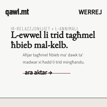
qawl.mt
WERREJ
IR‑RELAZZJONIJIET
•
L‑ANNIMALI
L‑ewwel li trid tagħmel
ħbieb mal‑kelb.
Aħjar tagħmel ħbieb ma' dawk ta'
madwar xi ħadd li trid mingħandu.
ara aktar →