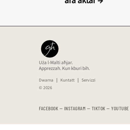
ara aktar →
Uża l-Malti aħjar.
Apprezzah. Kun kburi bih.
Dwarna
|
Kuntatt
|
Servizzi
© 2026
FACEBOOK
—
​​​​​
INSTAGRAM
—
TIKTOK
—
YOUTUBE