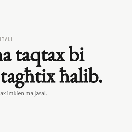
IMALI
a taqtax bi
tagħtix ħalib.
ax imkien ma jasal.