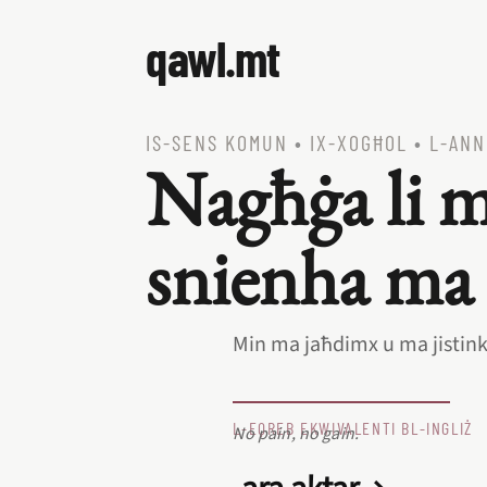
qawl.mt
IS‑SENS KOMUN
•
IX‑XOGĦOL
•
L‑ANN
Nagħġa li m
snienha ma 
Min ma jaħdimx u ma jistink
L‑EQREB EKWIVALENTI BL‑INGLIŻ
No pain, no gain.