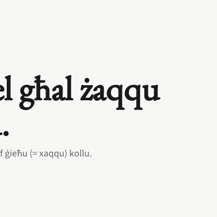
l għal żaqqu
.
ef ġieħu (= xaqqu) kollu.