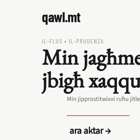
qawl.mt
IL‑FLUS
•
IL‑PRUDENZA
Min jagħme
jbigħ xaqqu
Min jipprostitwixxi ruħu jitl
ara aktar →