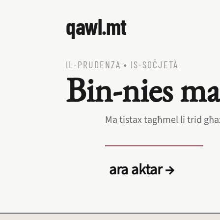
qawl.mt
IL‑PRUDENZA
•
IS‑SOĊJETÀ
Bin‑nies ma 
Ma tistax tagħmel li trid għa
ara aktar →