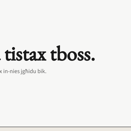
tistax tboss.
x in‑nies jgħidu bik.