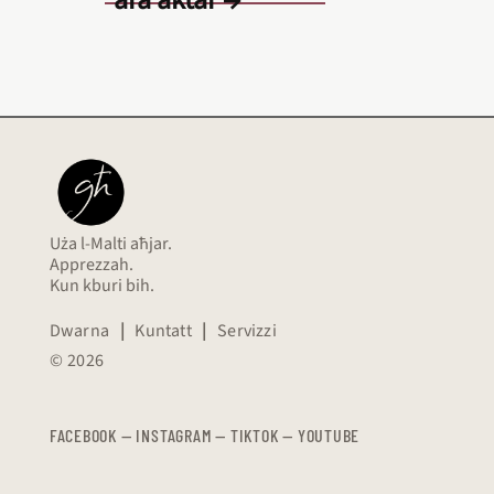
Uża l-Malti aħjar.
Apprezzah.
Kun kburi bih.
Dwarna
|
Kuntatt
|
Servizzi
© 2026
FACEBOOK
—
​​​​​
INSTAGRAM
—
TIKTOK
—
YOUTUBE