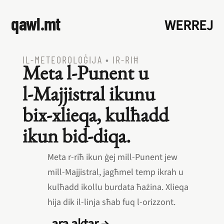
qawl.mt
WERREJ
IL‑METEOROLOĠIJA
•
IR‑RIĦ
Meta l‑Punent u
l‑Majjistral ikunu
bix‑xlieqa, kulħadd
ikun bid‑diqa.
Meta r‑riħ ikun ġej mill‑Punent jew
mill‑Majjistral, jagħmel temp ikrah u
kulħadd ikollu burdata ħażina. Xlieqa
hija dik il‑linja sħab fuq l‑orizzont.
ara aktar →