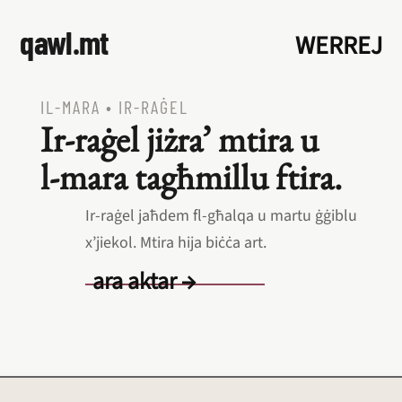
qawl.mt
WERREJ
IL‑MARA
•
IR‑RAĠEL
Ir‑raġel jiżra’ mtira u
l‑mara tagħmillu ftira.
Ir‑raġel jaħdem fl‑għalqa u martu ġġiblu
x’jiekol. Mtira hija biċċa art.
ara aktar →