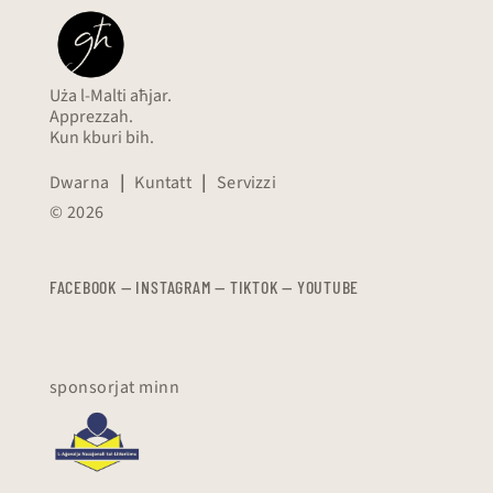
Uża l-Malti aħjar.
Apprezzah.
Kun kburi bih.
Dwarna
|
Kuntatt
|
Servizzi
© 2026
FACEBOOK
—
​​​​​
INSTAGRAM
—
TIKTOK
—
YOUTUBE
sponsorjat minn