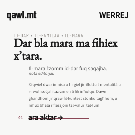
qawl.mt
WERREJ
ID‑DAR
•
IL‑FAMILJA
•
IL‑MARA
Dar bla mara ma fihiex
x’tara.
Il‑mara żżomm id‑dar fuq saqajha.
nota editorjali
Xi qwiel dwar in-nisa u l-irġiel jirriflettu l-mentalità u
r-rwoli soċjali taż-żmien li fih inħolqu. Dawn
għandhom jinqraw fil-kuntest storiku tagħhom, u
mhux bħala riflessjoni tal-valuri tal-lum.
ara aktar →