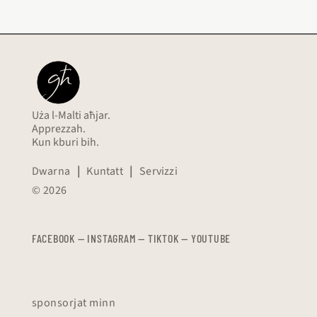
Uża l-Malti aħjar.
Apprezzah.
Kun kburi bih.
Dwarna
|
Kuntatt
|
Servizzi
© 2026
FACEBOOK
—
​​​​​
INSTAGRAM
—
TIKTOK
—
YOUTUBE
sponsorjat minn