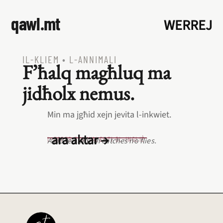
qawl.mt
WERREJ
IL‑KLIEM
•
L‑ANNIMALI
F’ħalq magħluq ma
jidħolx nemus.
Min ma jgħid xejn jevita l‑inkwiet.
ara aktar →
L‑EQREB EKWIVALENTI BL‑INGLIŻ
A closed mouth catches no flies.