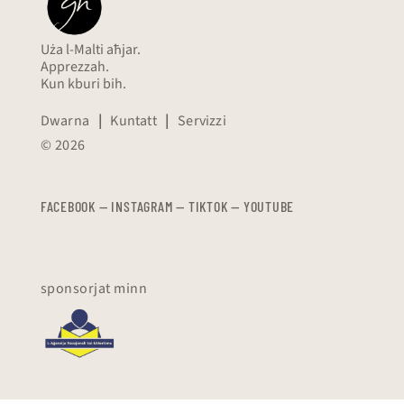
Uża l-Malti aħjar.
Apprezzah.
Kun kburi bih.
Dwarna
|
Kuntatt
|
Servizzi
© 2026
FACEBOOK
—
​​​​​
INSTAGRAM
—
TIKTOK
—
YOUTUBE
sponsorjat minn