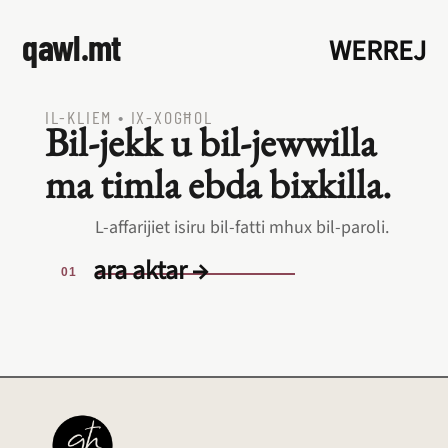
qawl.mt
WERREJ
IL‑KLIEM
•
IX‑XOGĦOL
Bil‑jekk u bil‑jewwilla
ma timla ebda bixkilla.
L‑affarijiet isiru bil‑fatti mhux bil‑paroli.
ara aktar →