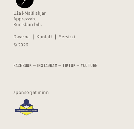
Uża l-Malti aħjar.
Apprezzah.
Kun kburi bih.
Dwarna
|
Kuntatt
|
Servizzi
© 2026
FACEBOOK
—
​​​​​
INSTAGRAM
—
TIKTOK
—
YOUTUBE
sponsorjat minn