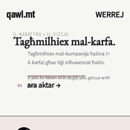
qawl.mt
WERREJ
IL‑KARATTRU
•
IL‑VIZZJU
Tagħmilhiex mal‑karfa.
Tagħmilhiex mal‑kumpanija ħażina (=
il‑karfa) għax tiġi influwenzat ħażin.
L‑EQREB EKWIVALENTI BL‑INGLIŻ
If you lie down with dogs, you get up with
ara aktar →
fleas.