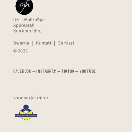
Uża l-Malti aħjar.
Apprezzah.
Kun kburi bih.
Dwarna
|
Kuntatt
|
Servizzi
© 2026
FACEBOOK
—
​​​​​
INSTAGRAM
—
TIKTOK
—
YOUTUBE
sponsorjat minn