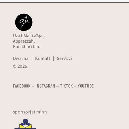
Uża l-Malti aħjar.
Apprezzah.
Kun kburi bih.
Dwarna
|
Kuntatt
|
Servizzi
© 2026
FACEBOOK
—
​​​​​
INSTAGRAM
—
TIKTOK
—
YOUTUBE
sponsorjat minn