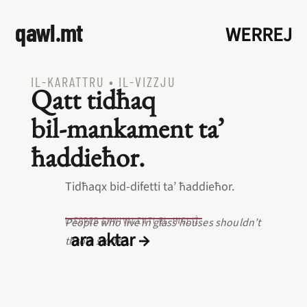
qawl.mt
WERREJ
IL‑KARATTRU
•
IL‑VIZZJU
Qatt tidħaq
bil‑mankament ta’
ħaddieħor.
Tidħaqx bid‑difetti ta’ ħaddieħor.
L‑EQREB EKWIVALENTI BL‑INGLIŻ
People who live in glass houses shouldn’t
ara aktar →
throw stones.