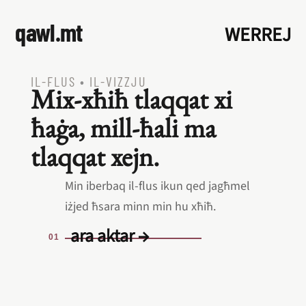
qawl.mt
WERREJ
IL‑FLUS
•
IL‑VIZZJU
Mix‑xħiħ tlaqqat xi
ħaġa, mill‑ħali ma
tlaqqat xejn.
Min iberbaq il‑flus ikun qed jagħmel
iżjed ħsara minn min hu xħiħ.
ara aktar →