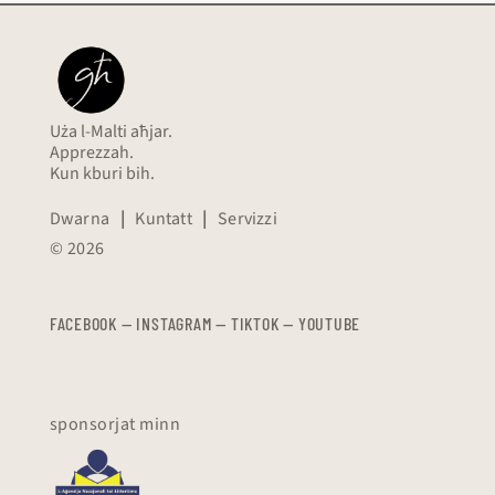
Uża l-Malti aħjar.
Apprezzah.
Kun kburi bih.
Dwarna
|
Kuntatt
|
Servizzi
© 2026
FACEBOOK
—
​​​​​
INSTAGRAM
—
TIKTOK
—
YOUTUBE
sponsorjat minn